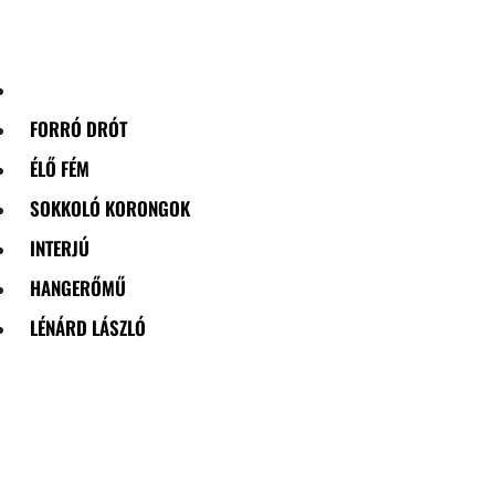
Skip
to
content
FORRÓ DRÓT
ÉLŐ FÉM
SOKKOLÓ KORONGOK
INTERJÚ
HANGERŐMŰ
LÉNÁRD LÁSZLÓ