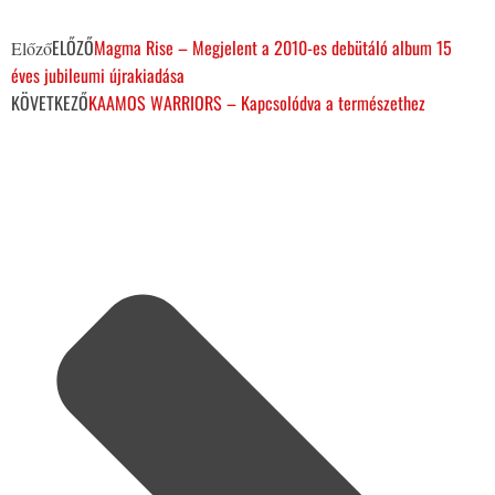
ELŐZŐ
Magma Rise – Megjelent a 2010-es debütáló album 15
Előző
éves jubileumi újrakiadása
KÖVETKEZŐ
KAAMOS WARRIORS – Kapcsolódva a természethez