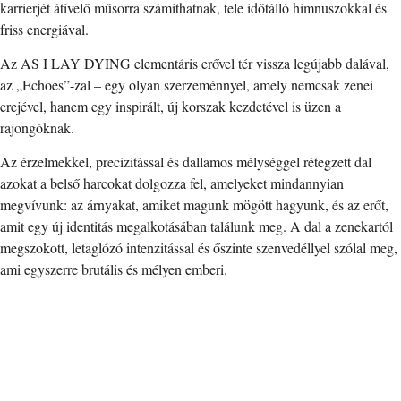
karrierjét átívelő műsorra számíthatnak, tele időtálló himnuszokkal és
friss energiával.
Az AS I LAY DYING elementáris erővel tér vissza legújabb dalával,
az „Echoes”-zal – egy olyan szerzeménnyel, amely nemcsak zenei
erejével, hanem egy inspirált, új korszak kezdetével is üzen a
rajongóknak.
Az érzelmekkel, precizitással és dallamos mélységgel rétegzett dal
azokat a belső harcokat dolgozza fel, amelyeket mindannyian
megvívunk: az árnyakat, amiket magunk mögött hagyunk, és az erőt,
amit egy új identitás megalkotásában találunk meg. A dal a zenekartól
megszokott, letaglózó intenzitással és őszinte szenvedéllyel szólal meg,
ami egyszerre brutális és mélyen emberi.