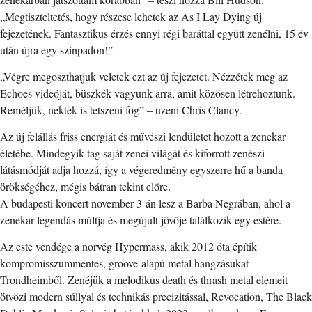
„Megtiszteltetés, hogy részese lehetek az As I Lay Dying új
fejezetének. Fantasztikus érzés ennyi régi baráttal együtt zenélni, 15 év
után újra egy színpadon!”
„Végre megoszthatjuk veletek ezt az új fejezetet. Nézzétek meg az
Echoes videóját, büszkék vagyunk arra, amit közösen létrehoztunk.
Reméljük, nektek is tetszeni fog” – üzeni Chris Clancy.
Az új felállás friss energiát és művészi lendületet hozott a zenekar
életébe. Mindegyik tag saját zenei világát és kiforrott zenészi
látásmódját adja hozzá, így a végeredmény egyszerre hű a banda
örökségéhez, mégis bátran tekint előre.
A budapesti koncert november 3-án lesz a Barba Negrában, ahol a
zenekar legendás múltja és megújult jövője találkozik egy estére.
Az este vendége a norvég Hypermass, akik 2012 óta építik
kompromisszummentes, groove-alapú metal hangzásukat
Trondheimből. Zenéjük a melodikus death és thrash metal elemeit
ötvözi modern súllyal és technikás precizitással, Revocation, The Black