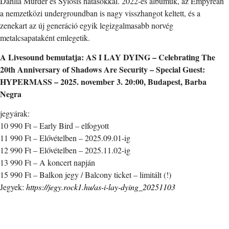
Dahlia Murder és Sylosis hatásokkal. 2022-es albumuk, az Empyrean
a nemzetközi undergroundban is nagy visszhangot keltett, és a
zenekart az új generáció egyik legizgalmasabb norvég
metalcsapataként emlegetik.
A Livesound bemutatja: AS I LAY DYING – Celebrating The
20th Anniversary of Shadows Are Security – Special Guest:
HYPERMASS – 2025. november 3. 20:00, Budapest, Barba
Negra
jegyárak:
10 990 Ft – Early Bird – elfogyott
11 990 Ft – Elővételben – 2025.09.01-ig
12 990 Ft – Elővételben – 2025.11.02-ig
13 990 Ft – A koncert napján
15 990 Ft – Balkon jegy / Balcony ticket – limitált (!)
Jegyek:
https://jegy.rock1.hu/as-i-lay-dying_20251103