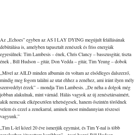
Az „Echoes” egyben az AS I LAY DYING megújult felállásának
debütálása is, amelyben tapasztalt zenészek és friss energiák
egyesülnek: Tim Lambesis – ének, Chris Clancy – basszusgitár, tiszta
ének , Bill Hudson – gitár, Don Vedda – gitár, Tim Yeung – dobok
„Mivel az AILD minden albumán én voltam az elsődleges dalszerző,
mindig meg fogom találni az utat ehhez a zenéhez, ami iránt ilyen mély
szenvedélyt érzek” – mondja Tim Lambesis. „De néha a dolgok még
jobban alakulnak, mint várnád. Hálás vagyok az új zenésztársaimért,
akik nemcsak elképesztően tehetségesek, hanem őszintén törődnek
velem és ezzel a zenekarral, aminek most mindannyian részesei
vagyunk.”
„Tim L-lel közel 20 éve ismerjük egymást, és Tim Y-nal is több
zenekarban játszottam korábban” – teszi hozzá Bill Hudson.