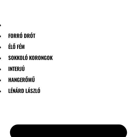
Skip
to
content
FORRÓ DRÓT
ÉLŐ FÉM
SOKKOLÓ KORONGOK
INTERJÚ
HANGERŐMŰ
LÉNÁRD LÁSZLÓ