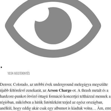
1034 MEGTEKINTÉS
Denver, Colorado, az utóbbi évek underground melegágya megszülte
Arson Charge
újabb feltörekvő zenekarát, az
-ot. A thrash metalt és a
hardcore-punkot ötvöző öttagú formáció koncertjei teltházzal mennek a
régióban, miközben a hírük futótűzként terjed az egész országban,
anélkül, hogy eddig akár csak egy albumot is kiadtak volna… Ám, erre