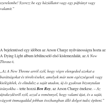
szerelembe! Szerezz be egy háziállatot vagy egy páfrányt vagy
valamit.”
A bejelentéssel egy időben az Arson Charge nyilvánosságra hozta az
A Dying Light album lebilincselő első kislemezdalát, az
A New
Throne
-t.
„Az A New Throne arról szól, hogy végre elengeded azokat a
barátságokat és törekvéseket, amelyek már nem egészségesek vagy
kielégítőek, és elindulsz a saját utadon, új és gyakran bizonytalan
irányokba
– tette hozzá
Ben Roy
, az Arson Charge énekese. –
Az
újrakezdésről szól, azzal a reménnyel, hogy valami újat, és a saját,
vágyott önmagaddal jobban összhangban álló dolgot tudsz építeni.”