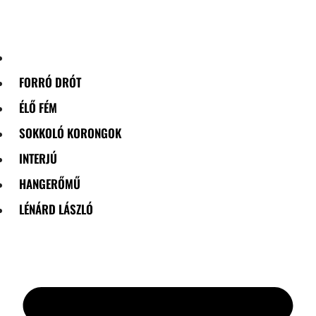
Skip
to
content
FORRÓ DRÓT
ÉLŐ FÉM
SOKKOLÓ KORONGOK
INTERJÚ
HANGERŐMŰ
LÉNÁRD LÁSZLÓ