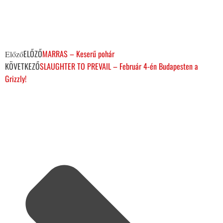
ELŐZŐ
MARRAS – Keserű pohár
Előző
KÖVETKEZŐ
SLAUGHTER TO PREVAIL – Február 4-én Budapesten a
Grizzly!