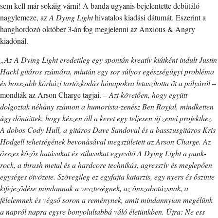
sem kell már sokáig várni! A banda ugyanis bejelentette debütáló
nagylemeze, az
A Dying Light
hivatalos kiadási dátumát. Eszerint a
hanghordozó október 3-án fog megjelenni az Anxious & Angry
kiadónál.
„Az A Dying Light eredetileg egy spontán kreatív kiútként indult Justin
Hackl gitáros számára, miután egy sor súlyos egészségügyi probléma
és hosszabb kórházi tartózkodás hónapokra letaszította őt a pályáról
–
mondták az Arson Charge tagjai. –
Azt követően, hogy együtt
dolgoztak néhány számon a humorista-zenész Ben Royjal, mindketten
úgy döntöttek, hogy készen áll a keret egy teljesen új zenei projekthez.
A dobos Cody Hull, a gitáros Dave Sandoval és a basszusgitáros Kris
Hodgell tehetségének bevonásával megszületett az Arson Charge. Az
összes közös hatásukat és stílusukat egyesítő A Dying Light a punk-
rock, a thrash metal és a hardcore technikás, agresszív és meglepően
egységes ötvözete. Szövegileg ez egyfajta katarzis, egy nyers és őszinte
kifejeződése mindannak a veszteségnek, az önszabotázsnak, a
félelemnek és végső soron a reménynek, amit mindannyian megélünk
a napról napra egyre bonyolultabbá váló életünkben. Újra: Ne ess