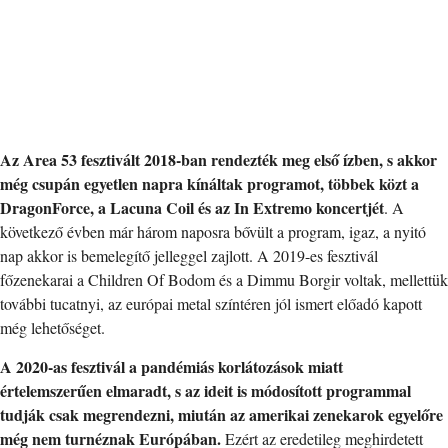
Az Area 53 fesztivált 2018-ban rendezték meg első ízben, s akkor
még csupán egyetlen napra kínáltak programot, többek közt a
DragonForce, a Lacuna Coil és az In Extremo koncertjét
. A
következő évben már három naposra bővült a program, igaz, a nyitó
nap akkor is bemelegítő jelleggel zajlott. A 2019-es fesztivál
főzenekarai a Children Of Bodom és a Dimmu Borgir voltak, mellettük
további tucatnyi, az európai metal színtéren jól ismert előadó kapott
még lehetőséget.
A 2020-as fesztivál a pandémiás korlátozások miatt
értelemszerűen elmaradt, s az ideit is módosított programmal
tudják csak megrendezni, miután az amerikai zenekarok egyelőre
még nem turnéznak Európában.
Ezért az eredetileg meghirdetett