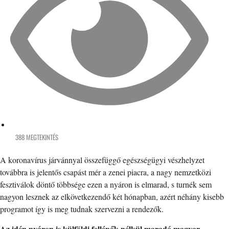
388 MEGTEKINTÉS
A koronavírus járvánnyal összefüggő egészségügyi vészhelyzet
továbbra is jelentős csapást mér a zenei piacra, a nagy nemzetközi
fesztiválok döntő többsége ezen a nyáron is elmarad, s turnék sem
nagyon lesznek az elkövetkezendő két hónapban, azért néhány kisebb
programot így is meg tudnak szervezni a rendezők.
Az idén nyáron is külföldi fellépők nélkül maradó magyar