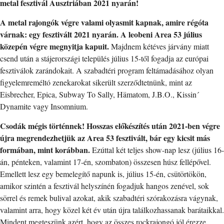
metal fesztivál Ausztriában 2021 nyarán!
A metal rajongók végre valami olyasmit kapnak, amire régóta
várnak: egy fesztivált 2021 nyarán. A leobeni Area 53 július
közepén végre megnyitja kapuit.
Majdnem kétéves járvány miatt
csend után a stájerországi település július 15-től fogadja az európai
fesztiválok zarándokait. A szabadtéri program feltámadásához olyan
figyelemreméltó zenekarokat sikerült szerződtetnünk, mint az
Eisbrecher, Epica, Subway To Sally, Hämatom, J.B.O., Kissin´
Dynamite vagy Insomnium.
Csodák mégis történnek! Hosszas előkészítés után 2021-ben végre
újra megrendezhetjük az Area 53 fesztivált, bár egy kicsit más
formában, mint korábban.
Ezúttal két teljes show-nap lesz (július 16-
án, pénteken, valamint 17-én, szombaton) összesen húsz fellépővel.
Emellett lesz egy bemelegítő napunk is, július 15-én, csütörtökön,
amikor szintén a fesztivál helyszínén fogadjuk hangos zenével, sok
sörrel és remek bulival azokat, akik szabadtéri szórakozásra vágynak,
valamint arra, hogy közel két év után újra találkozhassanak barátaikkal.
Mindent megteszünk azért, hogy az összes rockrajongó jól érezze