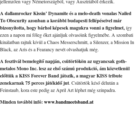
jellemzően vagy Németországból, vagy Ausztriából érkezik.
A dallamrocker Kissin’ Dynamite és a melo-death vonalas Nailed
To Obscurity azonban a korábbi budapesti fellépéseivel már
bizonyította, hogy bárhol képesek magukra vonni a figyelmet,
így
ezen a napon mi főleg őket ajánljuk olvasóink figyelmébe. A szombati
kínálatban rajtuk kívül a Chaos Messerschmitt, a Silenzer, a Mission In
Black, az Aris és a Fearancy nevét olvashatjuk még.
A fesztivál bemelegítő napján, csütörtökön az ugyancsak goth-
metalos Mono Inc. lesz az első számú produkció, ám közvetlenül
előttük a KISS Forever Band játszik, a magyar KISS tribute
zenekarnak 75 perces játékidő jut
. Csütörtök késő délután a
Feinstaub, kora este pedig az April Art léphet még színpadra.
Minden további infó:
www.bandmeetsband.at