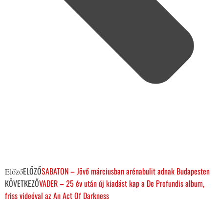
ELŐZŐ
SABATON – Jövő márciusban arénabulit adnak Budapesten
Előző
KÖVETKEZŐ
VADER – 25 év után új kiadást kap a De Profundis album,
friss videóval az An Act Of Darkness