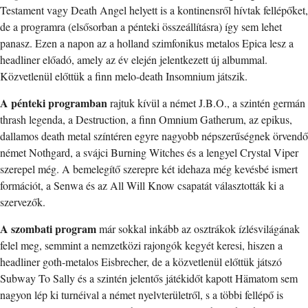
Testament vagy Death Angel helyett is a kontinensről hívtak fellépőket,
de a programra (elsősorban a pénteki összeállításra) így sem lehet
panasz. Ezen a napon az a holland szimfonikus metalos Epica lesz a
headliner előadó, amely az év elején jelentkezett új albummal.
Közvetlenül előttük a finn melo-death Insomnium játszik.
A pénteki programban
rajtuk kívül a német J.B.O., a szintén germán
thrash legenda, a Destruction, a finn Omnium Gatherum, az epikus,
dallamos death metal színtéren egyre nagyobb népszerűségnek örvendő
német Nothgard, a svájci Burning Witches és a lengyel Crystal Viper
szerepel még. A bemelegítő szerepre két idehaza még kevésbé ismert
formációt, a Senwa és az All Will Know csapatát választották ki a
szervezők.
A szombati program
már sokkal inkább az osztrákok ízlésvilágának
felel meg, semmint a nemzetközi rajongók kegyét keresi, hiszen a
headliner goth-metalos Eisbrecher, de a közvetlenül előttük játszó
Subway To Sally és a szintén jelentős játékidőt kapott Hämatom sem
nagyon lép ki turnéival a német nyelvterületről, s a többi fellépő is