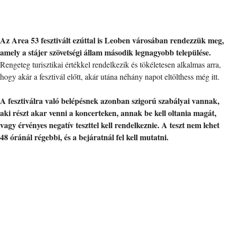
Az Area 53 fesztivált ezúttal is Leoben városában rendezzük meg,
amely a stájer szövetségi állam második legnagyobb települése.
Rengeteg turisztikai értékkel rendelkezik és tökéletesen alkalmas arra,
hogy akár a fesztivál előtt, akár utána néhány napot eltölthess még itt.
A fesztiválra való belépésnek azonban szigorú szabályai vannak,
aki részt akar venni a koncerteken, annak be kell oltania magát,
vagy érvényes negatív teszttel kell rendelkeznie. A teszt nem lehet
48 óránál régebbi, és a bejáratnál fel kell mutatni.