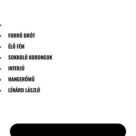
Skip
to
content
FORRÓ DRÓT
ÉLŐ FÉM
SOKKOLÓ KORONGOK
INTERJÚ
HANGERŐMŰ
LÉNÁRD LÁSZLÓ