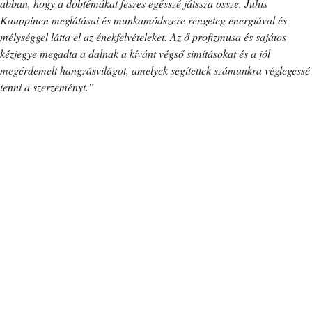
abban, hogy a dobtémákat feszes egésszé játssza össze. Juhis
Kauppinen meglátásai és munkamódszere rengeteg energiával és
mélységgel látta el az énekfelvételeket. Az ő profizmusa és sajátos
kézjegye megadta a dalnak a kívánt végső simításokat és a jól
megérdemelt hangzásvilágot, amelyek segítettek számunkra véglegessé
tenni a szerzeményt.”