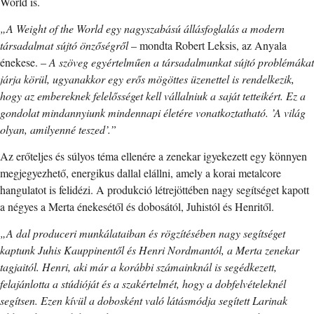
World is.
„A Weight of the World egy nagyszabású állásfoglalás a modern
társadalmat sújtó önzőségről
– mondta Robert Leksis, az Anyala
énekese. –
A szöveg egyértelműen a társadalmunkat sújtó problémákat
járja körül, ugyanakkor egy erős mögöttes üzenettel is rendelkezik,
hogy az embereknek felelősséget kell vállalniuk a saját tetteikért. Ez a
gondolat mindannyiunk mindennapi életére vonatkoztatható. ’A világ
olyan, amilyenné teszed’.”
Az erőteljes és súlyos téma ellenére a zenekar igyekezett egy könnyen
megjegyezhető, energikus dallal elállni, amely a korai metalcore
hangulatot is felidézi. A produkció létrejöttében nagy segítséget kapott
a négyes a Merta énekesétől és dobosától, Juhistól és Henritől.
„A dal produceri munkálataiban és rögzítésében nagy segítséget
kaptunk Juhis Kauppinentől és Henri Nordmantól, a Merta zenekar
tagjaitól. Henri, aki már a korábbi számainknál is segédkezett,
felajánlotta a stúdióját és a szakértelmét, hogy a dobfelvételeknél
segítsen. Ezen kívül a dobosként való látásmódja segített Larinak