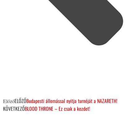
ELŐZŐ
Budapesti állomással nyitja turnéját a NAZARETH!
Előző
KÖVETKEZŐ
BLOOD THRONE – Ez csak a kezdet!