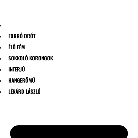
Skip
to
content
FORRÓ DRÓT
ÉLŐ FÉM
SOKKOLÓ KORONGOK
INTERJÚ
HANGERŐMŰ
LÉNÁRD LÁSZLÓ