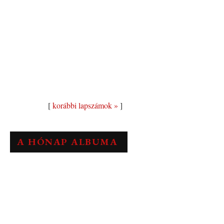
[
korábbi lapszámok »
]
A HÓNAP ALBUMA