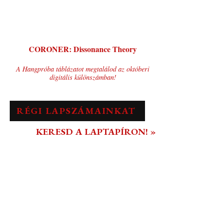
CORONER: Dissonance Theory
A Hangpróba táblázatot megtalálod az októberi
digitális különszámban!
RÉGI LAPSZÁMAINKAT
KERESD A LAPTAPÍRON! »