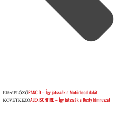
RANCID – Így játsszák a Motörhead dalát
Előző
ELŐZŐ
ALEXISONFIRE – Így játsszák a Rusty himnuszát
KÖVETKEZŐ