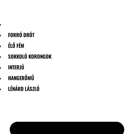
Skip
to
content
FORRÓ DRÓT
ÉLŐ FÉM
SOKKOLÓ KORONGOK
INTERJÚ
HANGERŐMŰ
LÉNÁRD LÁSZLÓ