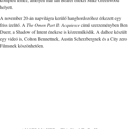
komplett lemez, amelyen már Ian Bearer énekel Mike Greenwood
helyett.
A november 20-án napvilágra kerülő hanghordozóhoz érkezett egy
friss ízelítő. A
The Omen Part II: Acquiesce
című szerzeményben Ben
Duerr, a Shadow of Intent énekese is közreműködik. A dalhoz készült
egy videó is, Colton Bennettnek, Austin Scherzbergnek és a City zero
Filmsnek köszönhetően.