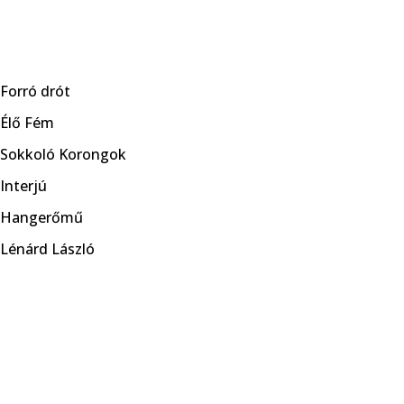
Skip
to
Forró drót
content
Élő Fém
Sokkoló Korongok
Interjú
Hangerőmű
Lénárd László