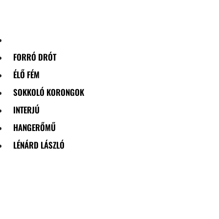
Skip
to
content
FORRÓ DRÓT
ÉLŐ FÉM
SOKKOLÓ KORONGOK
INTERJÚ
HANGERŐMŰ
LÉNÁRD LÁSZLÓ