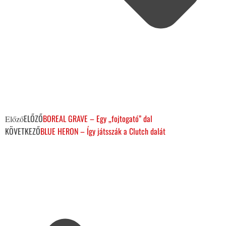
ELŐZŐ
BOREAL GRAVE – Egy „fojtogató” dal
Előző
KÖVETKEZŐ
BLUE HERON – Így játsszák a Clutch dalát