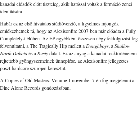
kanadai előadók előtt tiszteleg, akik hatással voltak a formáció zenei
identitására.
Habár ez az első hivatalos stúdióverzió, a figyelmes rajongók
emlékezhetnek rá, hogy az Alexisonfire 2007-ben már előadta a Fully
Completely-t élőben. Az EP egyébként összesen négy feldolgozást fog
felvonultatni, a The Tragically Hip mellett a
Doughboys
, a
Shallow
North Dakota
és a
Rusty
dalait. Ez az anyag a kanadai rocktörténelem
rejtettebb gyöngyszemeinek ünneplése, az Alexisonfire jellegzetes
poszt-hardcore szűrőjén keresztül.
A Copies of Old Masters: Volume 1 november 7-én fog megjelenni a
Dine Alone Records gondozásában.