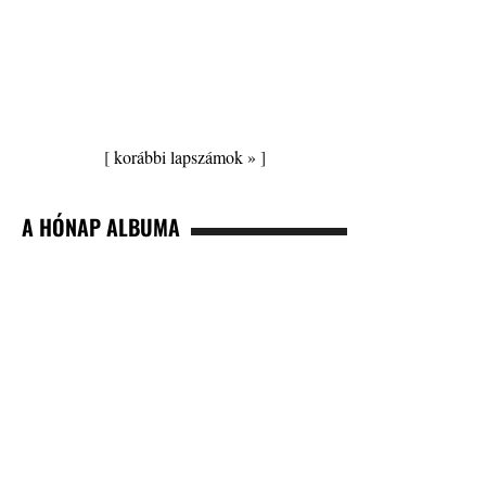
[
korábbi lapszámok »
]
A HÓNAP ALBUMA