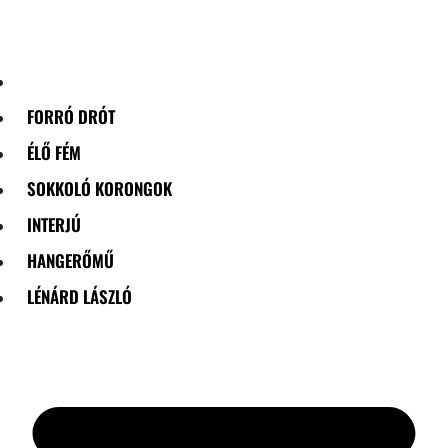
Skip
to
content
FORRÓ DRÓT
ÉLŐ FÉM
SOKKOLÓ KORONGOK
INTERJÚ
HANGERŐMŰ
LÉNÁRD LÁSZLÓ