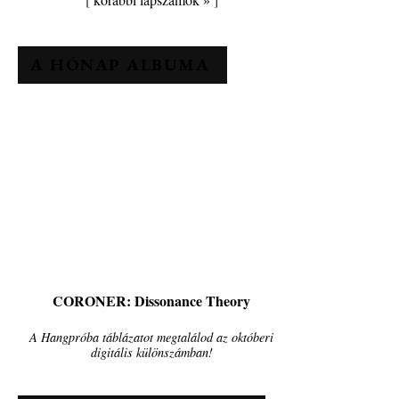
A HÓNAP ALBUMA
CORONER: Dissonance Theory
A Hangpróba táblázatot megtalálod az októberi
digitális különszámban!