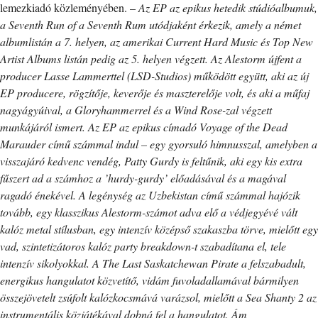
lemezkiadó közleményében. –
Az EP az epikus hetedik stúdióalbumuk,
a Seventh Run of a Seventh Rum utódjaként érkezik, amely a német
albumlistán a 7. helyen, az amerikai Current Hard Music és Top New
Artist Albums listán pedig az 5. helyen végzett. Az Alestorm újfent a
producer Lasse Lammerttel (LSD-Studios) működött együtt, aki az új
EP producere, rögzítője, keverője és maszterelője volt, és aki a műfaj
nagyágyúival, a Gloryhammerrel és a Wind Rose-zal végzett
munkájáról ismert. Az EP az epikus címadó Voyage of the Dead
Marauder című számmal indul – egy gyorsuló himnusszal, amelyben a
visszajáró kedvenc vendég, Patty Gurdy is feltűnik, aki egy kis extra
fűszert ad a számhoz a ’hurdy-gurdy’ előadásával és a magával
ragadó énekével. A legénység az Uzbekistan című számmal hajózik
tovább, egy klasszikus Alestorm-számot adva elő a védjegyévé vált
kalóz metal stílusban, egy intenzív középső szakaszba törve, mielőtt egy
vad, szintetizátoros kalóz party breakdown-t szabadítana el, tele
intenzív sikolyokkal. A The Last Saskatchewan Pirate a felszabadult,
energikus hangulatot közvetítő, vidám fuvoladallamával bármilyen
összejövetelt zsúfolt kalózkocsmává varázsol, mielőtt a Sea Shanty 2 az
instrumentális közjátékával dobná fel a hangulatot. Ám