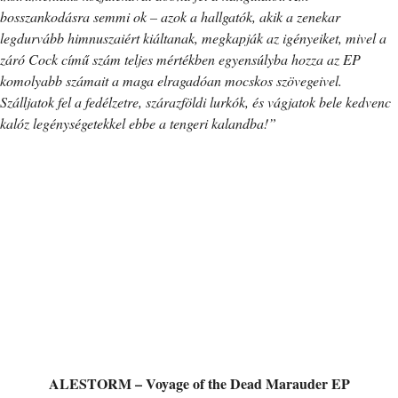
bosszankodásra semmi ok – azok a hallgatók, akik a zenekar
legdurvább himnuszaiért kiáltanak, megkapják az igényeiket, mivel a
záró Cock című szám teljes mértékben egyensúlyba hozza az EP
komolyabb számait a maga elragadóan mocskos szövegeivel.
Szálljatok fel a fedélzetre, szárazföldi lurkók, és vágjatok bele kedvenc
kalóz legénységetekkel ebbe a tengeri kalandba!”
ALESTORM – Voyage of the Dead Marauder EP