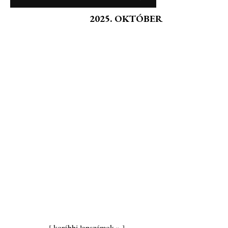
2025. OKTÓBER
[
korábbi lapszámok »
]