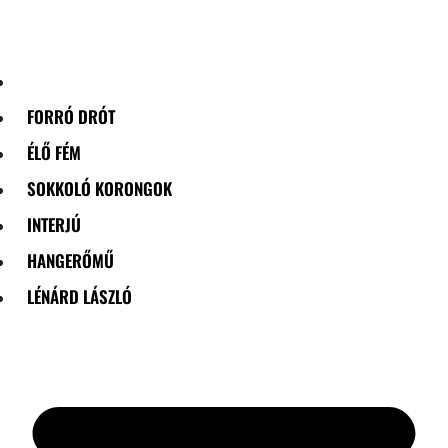
Skip
to
content
FORRÓ DRÓT
ÉLŐ FÉM
SOKKOLÓ KORONGOK
INTERJÚ
HANGERŐMŰ
LÉNÁRD LÁSZLÓ