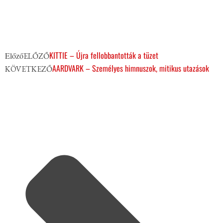
KITTIE – Újra fellobbantották a tüzet
Előző
ELŐZŐ
AARDVARK – Személyes himnuszok, mitikus utazások
KÖVETKEZŐ