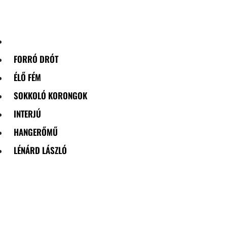
Skip
to
content
FORRÓ DRÓT
ÉLŐ FÉM
SOKKOLÓ KORONGOK
INTERJÚ
HANGERŐMŰ
LÉNÁRD LÁSZLÓ