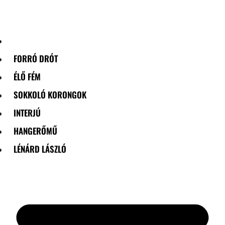
Skip
to
content
FORRÓ DRÓT
ÉLŐ FÉM
SOKKOLÓ KORONGOK
INTERJÚ
HANGERŐMŰ
LÉNÁRD LÁSZLÓ