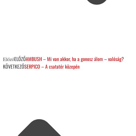
ELŐZŐ
AMBUSH – Mi van akkor, ha a gonosz álom – valóság?
Előző
KÖVETKEZŐ
SERPICO – A csatatér közepén