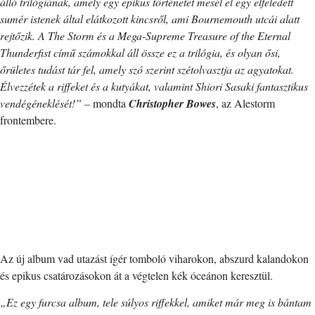
álló trilógiának, amely egy epikus történetet mesél el egy elfeledett
sumér istenek által elátkozott kincsről, ami Bournemouth utcái alatt
rejtőzik. A The Storm és a Mega-Supreme Treasure of the Eternal
Thunderfist című számokkal áll össze ez a trilógia, és olyan ősi,
őrületes tudást tár fel, amely szó szerint szétolvasztja az agyatokat.
Élvezzétek a riffeket és a kutyákat, valamint Shiori Sasaki fantasztikus
vendégéneklését!”
– mondta
Christopher Bowes
, az Alestorm
frontembere.
Az új album vad utazást ígér tomboló viharokon, abszurd kalandokon
és epikus csatározásokon át a végtelen kék óceánon keresztül.
„Ez egy furcsa album, tele súlyos riffekkel, amiket már meg is bántam