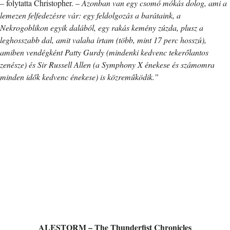
– folytatta Christopher. –
Azonban van egy csomó mókás dolog, ami a
lemezen felfedezésre vár: egy feldolgozás a barátaink, a
Nekrogoblikon egyik dalából, egy rakás kemény zúzda, plusz a
leghosszabb dal, amit valaha írtam (több, mint 17 perc hosszú),
amiben vendégként Patty Gurdy (mindenki kedvenc tekerőlantos
zenésze) és Sir Russell Allen (a Symphony X énekese és számomra
minden idők kedvenc énekese) is közreműködik.”
ALESTORM – The Thunderfist Chronicles