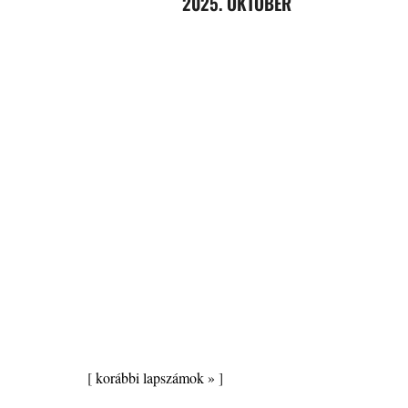
2025. OKTÓBER
[
korábbi lapszámok »
]