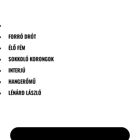
Skip
to
content
FORRÓ DRÓT
ÉLŐ FÉM
SOKKOLÓ KORONGOK
INTERJÚ
HANGERŐMŰ
LÉNÁRD LÁSZLÓ