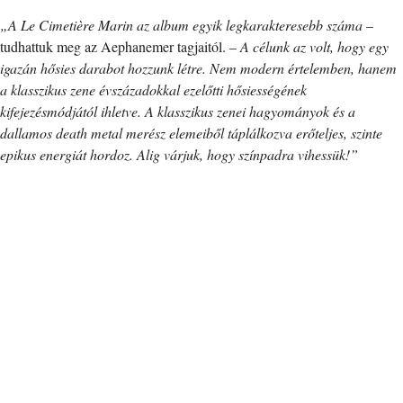
„A Le Cimetière Marin az album egyik legkarakteresebb száma
–
tudhattuk meg az Aephanemer tagjaitól. –
A célunk az volt, hogy egy
igazán hősies darabot hozzunk létre. Nem modern értelemben, hanem
a klasszikus zene évszázadokkal ezelőtti hősiességének
kifejezésmódjától ihletve. A klasszikus zenei hagyományok és a
dallamos death metal merész elemeiből táplálkozva erőteljes, szinte
epikus energiát hordoz. Alig várjuk, hogy színpadra vihessük!”