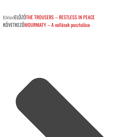
ELŐZŐ
THE TROUSERS – RESTLESS IN PEACE
Előző
KÖVETKEZŐ
MOURNIATY – A vallások pusztulása