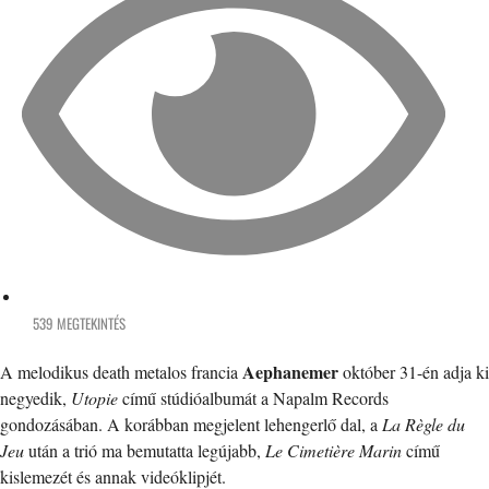
539 MEGTEKINTÉS
Aephanemer
A melodikus death metalos francia
október 31-én adja ki
negyedik,
Utopie
című stúdióalbumát a Napalm Records
gondozásában. A korábban megjelent lehengerlő dal, a
La Règle du
Jeu
után a trió ma bemutatta legújabb,
Le Cimetière Marin
című
kislemezét és annak videóklipjét.