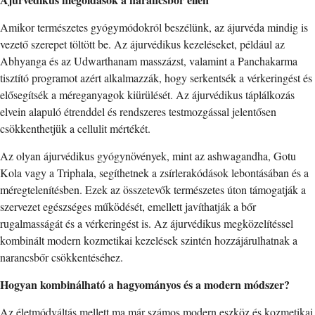
Amikor természetes gyógymódokról beszélünk, az ájurvéda mindig is
vezető szerepet töltött be. Az ájurvédikus kezeléseket, például az
Abhyanga és az Udwarthanam masszázst, valamint a Panchakarma
tisztító programot azért alkalmazzák, hogy serkentsék a vérkeringést és
elősegítsék a méreganyagok kiürülését. Az ájurvédikus táplálkozás
elvein alapuló étrenddel és rendszeres testmozgással jelentősen
csökkenthetjük a cellulit mértékét.
Az olyan ájurvédikus gyógynövények, mint az ashwagandha, Gotu
Kola vagy a Triphala, segíthetnek a zsírlerakódások lebontásában és a
méregtelenítésben. Ezek az összetevők természetes úton támogatják a
szervezet egészséges működését, emellett javíthatják a bőr
rugalmasságát és a vérkeringést is. Az ájurvédikus megközelítéssel
kombinált modern kozmetikai kezelések szintén hozzájárulhatnak a
narancsbőr csökkentéséhez.
Hogyan kombinálható a hagyományos és a modern módszer?
Az életmódváltás mellett ma már számos modern eszköz és kozmetikai