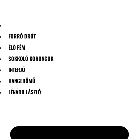
Skip
to
content
FORRÓ DRÓT
ÉLŐ FÉM
SOKKOLÓ KORONGOK
INTERJÚ
HANGERŐMŰ
LÉNÁRD LÁSZLÓ