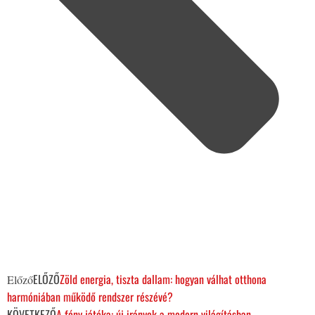
ELŐZŐ
Zöld energia, tiszta dallam: hogyan válhat otthona
Előző
harmóniában működő rendszer részévé?
KÖVETKEZŐ
A fény játéka: új irányok a modern világításban