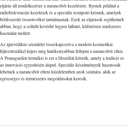
eljárás áll rendelkezésre a narancsbőr kezelésére. Ilyenek például a
rádiófrekvenciás kezelések és a speciális testápoló krémek, amelyek
bőrfeszesítő összetevőket tartalmaznak. Ezek az eljárások segíthetnek
abban, hogy a cellulit kevésbé legyen látható, különösen rendszeres
használat mellett.
Az ájurvédikus szemlélet összekapcsolva a modern kozmetikai
fejlesztésekkel képes még hatékonyabban fellépni a narancsbőr ellen.
A Pranagarden termékei is ezt a filozófiát követik, amely a tradíció és
az innováció egyesítésén alapul. Speciális készítményeik hasznosak
lehetnek a narancsbőr elleni küzdelemben azok számára, akik az
egészséges és természetes megoldásokat keresik.