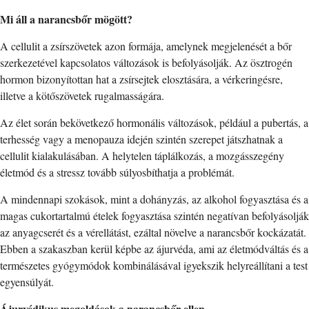
Mi áll a narancsbőr mögött?
A cellulit a zsírszövetek azon formája, amelynek megjelenését a bőr
szerkezetével kapcsolatos változások is befolyásolják. Az ösztrogén
hormon bizonyítottan hat a zsírsejtek elosztására, a vérkeringésre,
illetve a kötőszövetek rugalmasságára.
Az élet során bekövetkező hormonális változások, például a pubertás, a
terhesség vagy a menopauza idején szintén szerepet játszhatnak a
cellulit kialakulásában. A helytelen táplálkozás, a mozgásszegény
életmód és a stressz tovább súlyosbíthatja a problémát.
A mindennapi szokások, mint a dohányzás, az alkohol fogyasztása és a
magas cukortartalmú ételek fogyasztása szintén negatívan befolyásolják
az anyagcserét és a vérellátást, ezáltal növelve a narancsbőr kockázatát.
Ebben a szakaszban kerül képbe az ájurvéda, ami az életmódváltás és a
természetes gyógymódok kombinálásával igyekszik helyreállítani a test
egyensúlyát.
Ájurvédikus megoldások a narancsbőr ellen