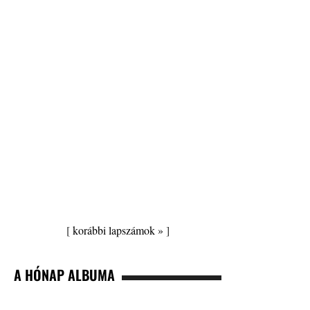
[
korábbi lapszámok »
]
A HÓNAP ALBUMA