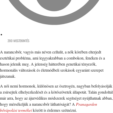
200 MEGTEKINTÉS
A narancsbőr, vagyis más néven cellulit, a nők körében elterjedt
esztétikai probléma, ami leggyakrabban a combokon, fenéken és a
hason jelenik meg. A jelenség hátterében genetikai tényezők,
hormonális változások és életmódbeli szokások egyaránt szerepet
játszanak.
A női nemi hormonok, különösen az ösztrogén, nagyban befolyásolják
a zsírsejtek elhelyezkedését és a kötőszövetek állapotát. Talán gondoltál
már arra, hogy az ájurvédikus módszerek segítséget nyújthatnak abban,
hogy mérsékeljük a narancsbőr láthatóságát? A
Pranagarden
bőrápolási termékei
között is érdemes szétnézni.