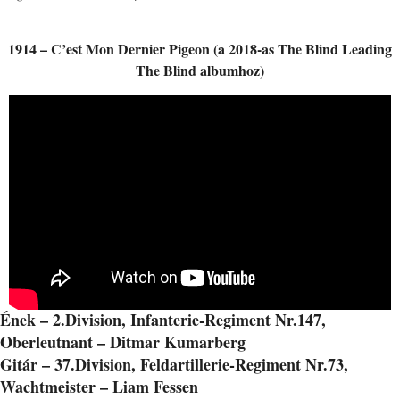
1914 – C’est Mon Dernier Pigeon (a 2018-as The Blind Leading
The Blind albumhoz)
Ének – 2.Division, Infanterie-Regiment Nr.147,
Oberleutnant – Ditmar Kumarberg
Gitár – 37.Division, Feldartillerie-Regiment Nr.73,
Wachtmeister – Liam Fessen