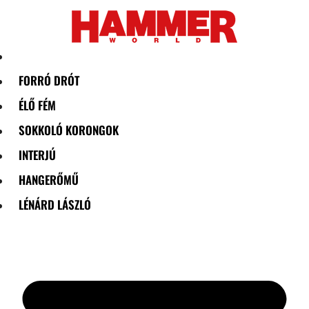
Skip
to
content
FORRÓ DRÓT
ÉLŐ FÉM
SOKKOLÓ KORONGOK
INTERJÚ
HANGERŐMŰ
LÉNÁRD LÁSZLÓ