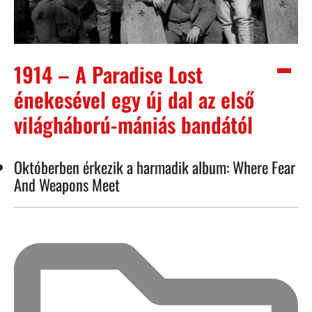
1914 – A Paradise Lost
énekesével egy új dal az első
világháború-mániás bandától
Októberben érkezik a harmadik album: Where Fear
And Weapons Meet