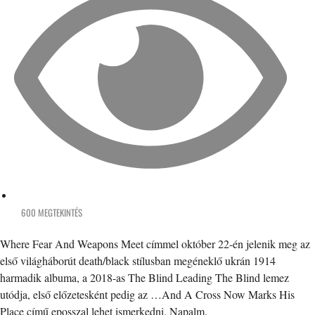
600 MEGTEKINTÉS
Where Fear And Weapons Meet címmel október 22-én jelenik meg az
első világháborút death/black stílusban megéneklő ukrán 1914
harmadik albuma, a 2018-as The Blind Leading The Blind lemez
utódja, első előzetesként pedig az …And A Cross Now Marks His
Place című eposszal lehet ismerkedni. Napalm.