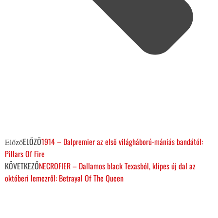
ELŐZŐ
1914 – Dalpremier az első világháború-mániás bandától:
Előző
Pillars Of Fire
KÖVETKEZŐ
NECROFIER – Dallamos black Texasból, klipes új dal az
októberi lemezről: Betrayal Of The Queen