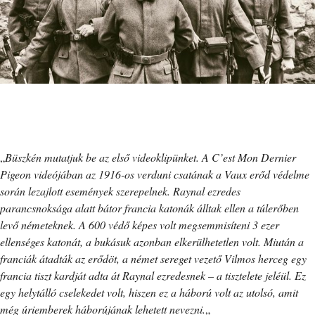
„
Büszkén mutatjuk be az első videoklipünket. A C’est Mon Dernier
Pigeon videójában az 1916-os verduni csatának a Vaux erőd védelme
során lezajlott események szerepelnek. Raynal ezredes
parancsnoksága alatt bátor francia katonák álltak ellen a túlerőben
levő németeknek. A 600 védő képes volt megsemmisíteni 3 ezer
ellenséges katonát, a bukásuk azonban elkerülhetetlen volt. Miután a
franciák átadták az erődöt, a német sereget vezető Vilmos herceg egy
francia tiszt kardját adta át Raynal ezredesnek – a tisztelete jeléül. Ez
egy helytálló cselekedet volt, hiszen ez a háború volt az utolsó, amit
még úriemberek háborújának lehetett nevezni.
„