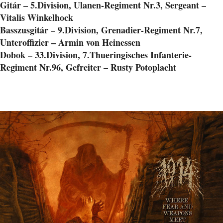
Gitár – 5.Division, Ulanen-Regiment Nr.3, Sergeant –
Vitalis Winkelhock
Basszusgitár – 9.Division, Grenadier-Regiment Nr.7,
Unteroffizier – Armin von Heinessen
Dobok – 33.Division, 7.Thueringisches Infanterie-
Regiment Nr.96, Gefreiter – Rusty Potoplacht