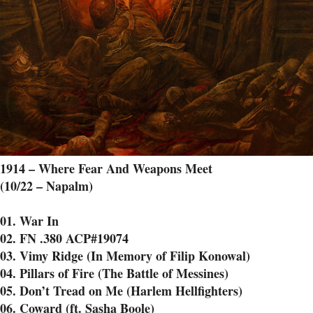
1914 – Where Fear And Weapons Meet
(10/22 – Napalm)
01. War In
02. FN .380 ACP#19074
03. Vimy Ridge (In Memory of Filip Konowal)
04. Pillars of Fire (The Battle of Messines)
05. Don’t Tread on Me (Harlem Hellfighters)
06. Coward (ft. Sasha Boole)