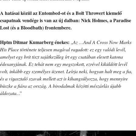
A hatásai közül az Entombed-ot és a Bolt Throwert kiemelő
csapatnak vendége is van az új dalban: Nick Holmes, a Paradise
Lost (és a Bloodbath) frontembere.
Hptm Ditmar Kumarberg énekes:
„
Az …And A Cross Now Marks
His Place története teljesen magával ragadott: ez egy valódi levél,
amelyet egy brit tiszt sajátkezűleg írt egy csatában elesett katona
édesanyjának. Ez tehát nem egy megszokott, ezrével kiküldött levél
volt, inkább egy személyes üzenet. Leírja neki, hogyan halt meg a fia,
és a vigasztaló szavak mellett azt is kihangsúlyozza, hogy mennyire
büszke a fiára az ország. A birodalmak közötti mészárlás újabb
áldozata..
.”