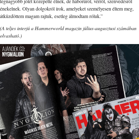
legnagyobb jólét közepette élnek, de háborúról, vérről, szenvedésről
énekelnek. Olyan dolgokról írok, amelyeket személyesen éltem meg,
átküzdöttem magam rajtuk, esetleg álmodtam róluk.”
(A teljes interjú a Hammerworld magazin július-augusztusi számában
olvasható.)