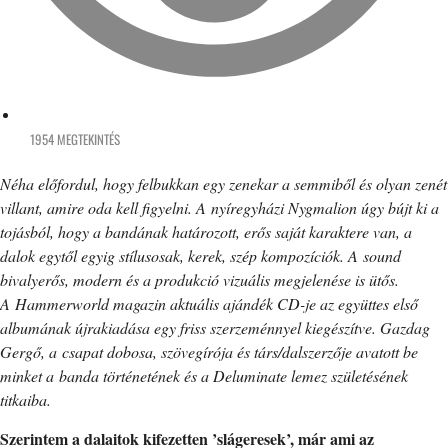
1954 MEGTEKINTÉS
Néha előfordul, hogy felbukkan egy zenekar a semmiből és olyan zenét
villant, amire oda kell figyelni. A nyíregyházi Nygmalion úgy bújt ki a
tojásból, hogy a bandának határozott, erős saját karaktere van, a
dalok egytől egyig stílusosak, kerek, szép kompozíciók. A sound
bivalyerős, modern és a produkció vizuális megjelenése is ütős.
A Hammerworld magazin aktuális ajándék CD-je az együttes első
albumának újrakiadása egy friss szerzeménnyel kiegészítve. Gazdag
Gergő, a csapat dobosa, szövegírója és társ/dalszerzője avatott be
minket a banda történetének és a Deluminate lemez születésének
titkaiba.
Szerintem a dalaitok kifezetten ’slágeresek’, már ami az