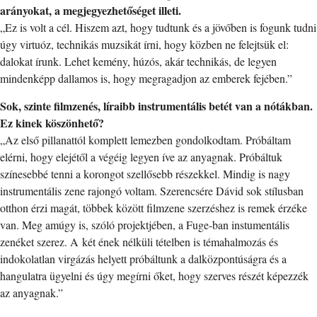
arányokat, a megjegyezhetőséget illeti.
„Ez is volt a cél. Hiszem azt, hogy tudtunk és a jövőben is fogunk tudni
úgy virtuóz, technikás muzsikát írni, hogy közben ne felejtsük el:
dalokat írunk. Lehet kemény, húzós, akár technikás, de legyen
mindenképp dallamos is, hogy megragadjon az emberek fejében.”
Sok, szinte filmzenés, líraibb instrumentális betét van a nótákban.
Ez kinek köszönhető?
„Az első pillanattól komplett lemezben gondolkodtam. Próbáltam
elérni, hogy elejétől a végéig legyen íve az anyagnak. Próbáltuk
színesebbé tenni a korongot szellősebb részekkel. Mindig is nagy
instrumentális zene rajongó voltam. Szerencsére Dávid sok stílusban
otthon érzi magát, többek között filmzene szerzéshez is remek érzéke
van. Meg amúgy is, szóló projektjében, a Fuge-ban instumentális
zenéket szerez. A két ének nélküli tételben is témahalmozás és
indokolatlan virgázás helyett próbáltunk a dalközpontúságra és a
hangulatra ügyelni és úgy megírni őket, hogy szerves részét képezzék
az anyagnak.”