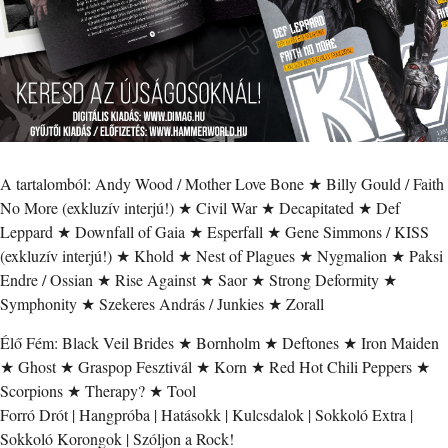
A tartalomból: Andy Wood / Mother Love Bone ★ Billy Gould / Faith
No More (exkluzív interjú!) ★ Civil War ★ Decapitated ★ Def
Leppard ★ Downfall of Gaia ★ Esperfall ★ Gene Simmons / KISS
(exkluzív interjú!) ★ Khold ★ Nest of Plagues ★ Nygmalion ★ Paksi
Endre / Ossian ★ Rise Against ★ Saor ★ Strong Deformity ★
Symphonity ★ Szekeres András / Junkies ★ Zorall
Élő Fém: Black Veil Brides ★ Bornholm ★ Deftones ★ Iron Maiden
★ Ghost ★ Graspop Fesztivál ★ Korn ★ Red Hot Chili Peppers ★
Scorpions ★ Therapy? ★ Tool
Forró Drót | Hangpróba | Hatásokk | Kulcsdalok | Sokkoló Extra |
Sokkoló Korongok | Szóljon a Rock!