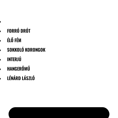
Skip
to
content
FORRÓ DRÓT
ÉLŐ FÉM
SOKKOLÓ KORONGOK
INTERJÚ
HANGERŐMŰ
LÉNÁRD LÁSZLÓ