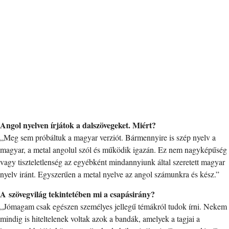
Angol nyelven írjátok a dalszövegeket. Miért?
„Meg sem próbáltuk a magyar verziót. Bármennyire is szép nyelv a
magyar, a metal angolul szól és működik igazán. Ez nem nagyképűség
vagy tiszteletlenség az egyébként mindannyiunk által szeretett magyar
nyelv iránt. Egyszerűen a metal nyelve az angol számunkra és kész.”
A szövegvilág tekintetében mi a csapásirány?
„Jómagam csak egészen személyes jellegű témákról tudok írni. Nekem
mindig is hiteltelenek voltak azok a bandák, amelyek a tagjai a