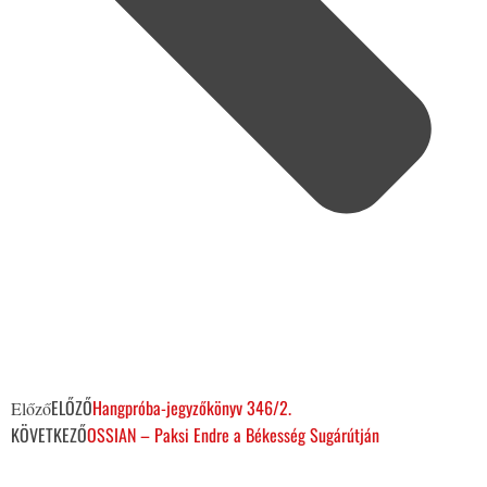
ELŐZŐ
Hangpróba-jegyzőkönyv 346/2.
Előző
KÖVETKEZŐ
OSSIAN – Paksi Endre a Békesség Sugárútján